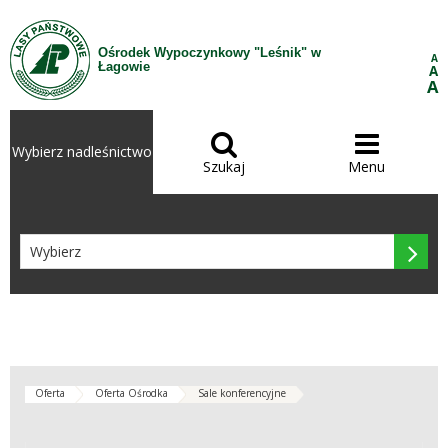
Przejdź do treści
Ośrodek Wypoczynkowy "Leśnik" w
A
Łagowie
A
A


Wybierz nadleśnictwo
Szukaj
Menu

Oferta
Oferta Ośrodka
Sale konferencyjne