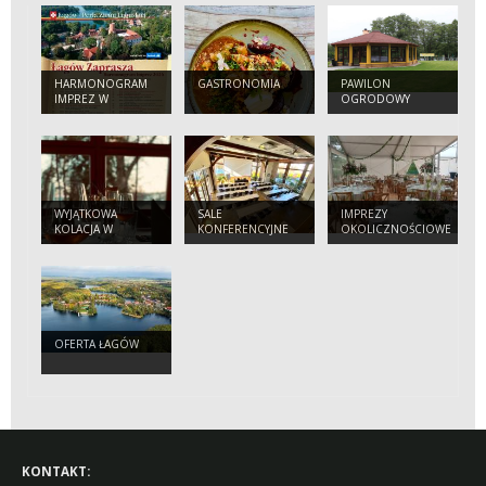
HARMONOGRAM
GASTRONOMIA
PAWILON
IMPREZ W
OGRODOWY
ŁAGOWIE W 2026
ROKU
WYJĄTKOWA
SALE
IMPREZY
KOLACJA W
KONFERENCYJNE
OKOLICZNOŚCIOWE
OŚRODKU
WYPOCZYNKOWYM
"LEŚNIK"
OFERTA ŁAGÓW
KONTAKT: